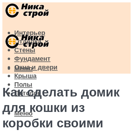
Интерьер
Отделка
Стены
Фундамент
Окна и двери
Меню
Крыша
Полы
Как сделать домик
Потолок
для кошки из
Меню
коробки своими