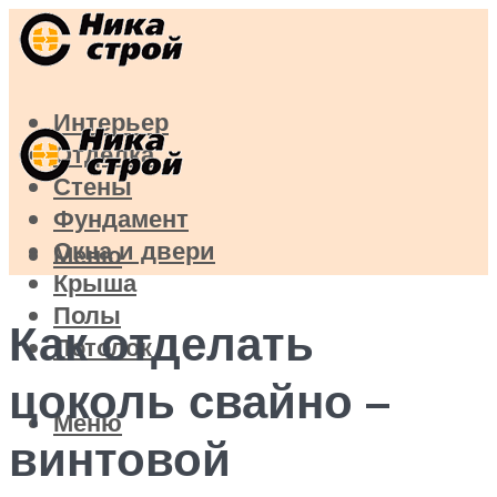
Интерьер
Отделка
Стены
Фундамент
Окна и двери
Меню
Крыша
Полы
Как отделать
Потолок
цоколь свайно –
Меню
винтовой