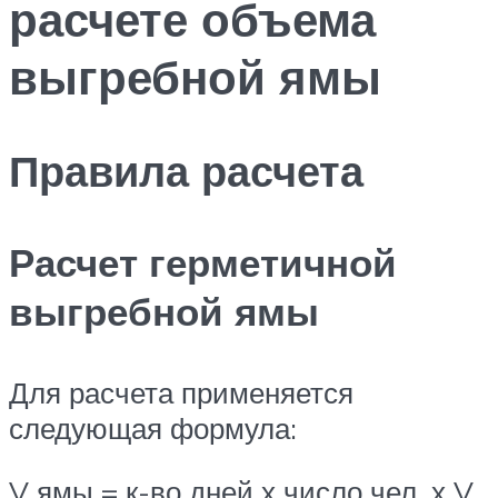
расчете объема
выгребной ямы
Правила расчета
Расчет герметичной
выгребной ямы
Для расчета применяется
следующая формула:
V ямы = к-во дней х число чел. х V