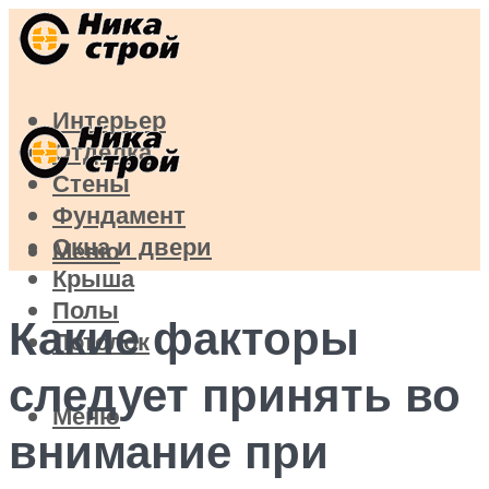
Интерьер
Отделка
Стены
Фундамент
Окна и двери
Меню
Крыша
Полы
Какие факторы
Потолок
следует принять во
Меню
внимание при