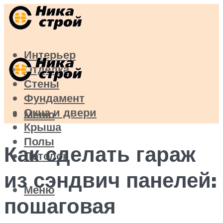
Интерьер
Отделка
Стены
Фундамент
Окна и двери
Меню
Крыша
Полы
Как сделать гараж
Потолок
из сэндвич панелей:
Меню
пошаговая