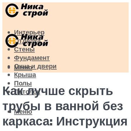
Интерьер
Отделка
Стены
Фундамент
Окна и двери
Меню
Крыша
Полы
Как лучше скрыть
Потолок
трубы в ванной без
Меню
каркаса: Инструкция