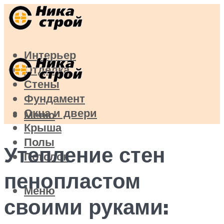
Интерьер
Отделка
Стены
Фундамент
Окна и двери
Меню
Крыша
Полы
Утепление стен
Потолок
пенопластом
Меню
своими руками: