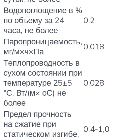
Водопоглощение в %
по объему за 24
0.2
часа, не более
Паропроницаемость,
0,018
мг/м×ч×Па
Теплопроводность в
сухом состоянии при
температуре 25±5
0,028
°С, Вт/(м× оС) не
более
Предел прочность
на сжатие при
0,4-1,0
статическом изгибе,