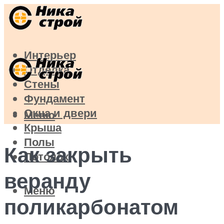
Интерьер
Отделка
Стены
Фундамент
Окна и двери
Меню
Крыша
Полы
Как закрыть
Потолок
веранду
Меню
поликарбонатом