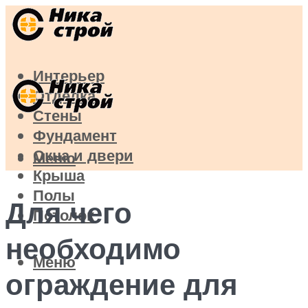
Интерьер
Отделка
Стены
Фундамент
Окна и двери
Меню
Крыша
Полы
Для чего
Потолок
необходимо
Меню
ограждение для