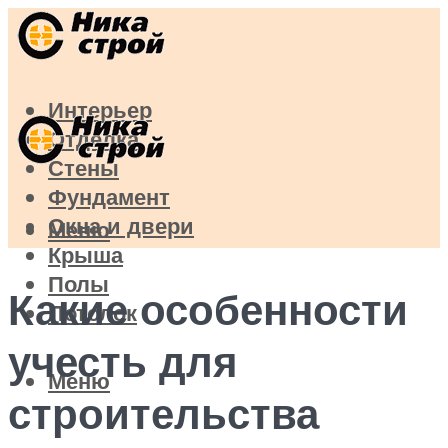
Интерьер
Отделка
Стены
Фундамент
Окна и двери
Меню
Крыша
Полы
Какие особенности
Потолок
учесть для
Меню
строительства