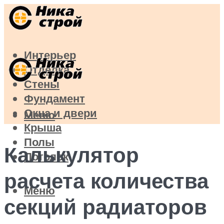
Интерьер
Отделка
Стены
Фундамент
Окна и двери
Меню
Крыша
Полы
Калькулятор
Потолок
расчета количества
Меню
секций радиаторов