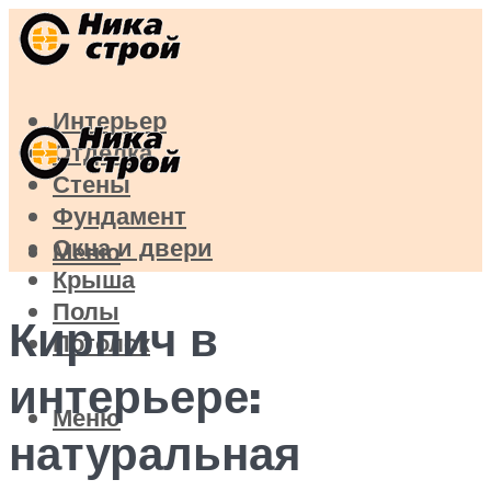
Интерьер
Отделка
Стены
Фундамент
Окна и двери
Меню
Крыша
Полы
Кирпич в
Потолок
интерьере:
Меню
натуральная