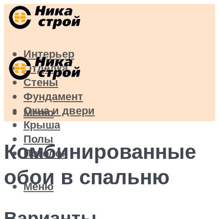
Интерьер
Отделка
Стены
Фундамент
Окна и двери
Меню
Крыша
Полы
Комбинированные
Потолок
обои в спальню
Меню
Варианты