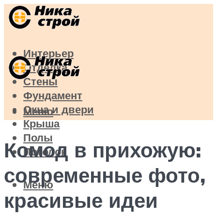
Интерьер
Отделка
Стены
Фундамент
Окна и двери
Меню
Крыша
Полы
Комод в прихожую:
Потолок
современные фото,
Меню
красивые идеи