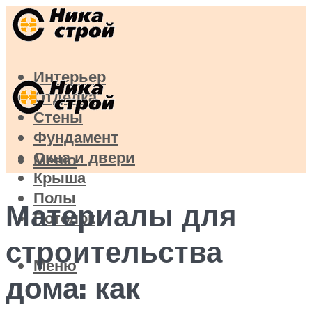
Интерьер
Отделка
Стены
Фундамент
Окна и двери
Меню
Крыша
Полы
Материалы для
Потолок
строительства
Меню
дома: как