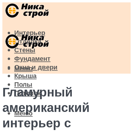
Интерьер
Отделка
Стены
Фундамент
Окна и двери
Меню
Крыша
Полы
Гламурный
Потолок
американский
Меню
интерьер с