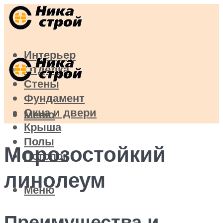
Интерьер
Отделка
Стены
Фундамент
Окна и двери
Меню
Крыша
Полы
Морозостойкий
Потолок
линолеум
Меню
Преимущества и