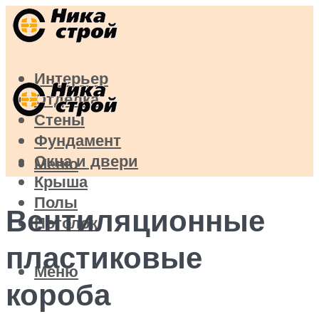
Интерьер
Отделка
Стены
Фундамент
Окна и двери
Меню
Крыша
Полы
Вентиляционные
Потолок
пластиковые
Меню
короба