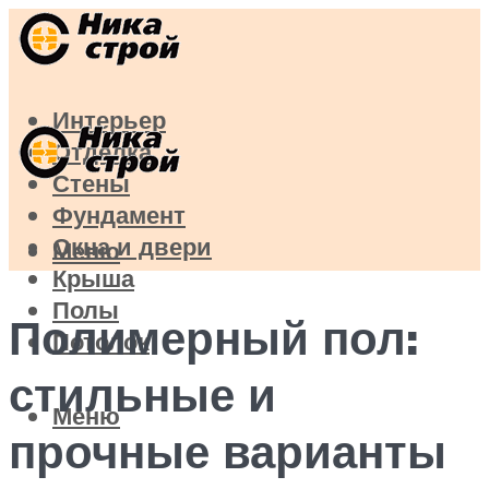
Интерьер
Отделка
Стены
Фундамент
Окна и двери
Меню
Крыша
Полы
Полимерный пол:
Потолок
стильные и
Меню
прочные варианты