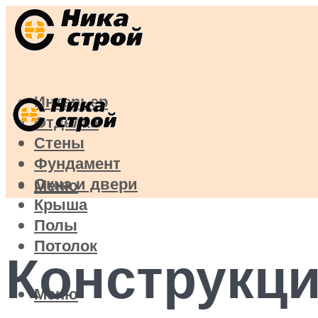
Интерьер
Отделка
Стены
Фундамент
Окна и двери
Меню
Крыша
Полы
Потолок
Конструкци
Меню