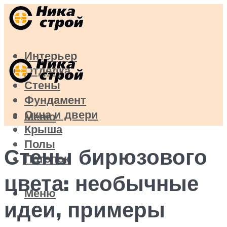
Интерьер
Отделка
Стены
Фундамент
Окна и двери
Меню
Крыша
Полы
Стены бирюзового
Потолок
цвета: необычные
Меню
идеи, примеры