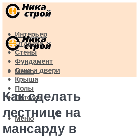
Интерьер
Отделка
Стены
Фундамент
Окна и двери
Меню
Крыша
Полы
Как сделать
Потолок
лестницe на
Меню
мансарду в