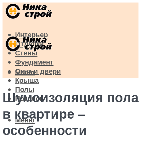
Интерьер
Отделка
Стены
Фундамент
Окна и двери
Меню
Крыша
Полы
Шумоизоляция пола
Потолок
в квартире –
Меню
особенности