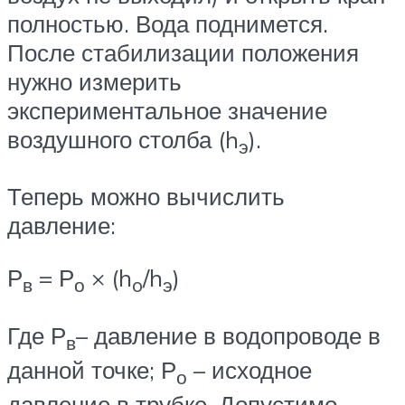
полностью. Вода поднимется.
После стабилизации положения
нужно измерить
экспериментальное значение
воздушного столба (h
).
э
Теперь можно вычислить
давление:
Р
= Р
× (h
/h
)
в
о
o
э
Где Р
– давление в водопроводе в
в
данной точке; Р
– исходное
о
давление в трубке. Допустимо