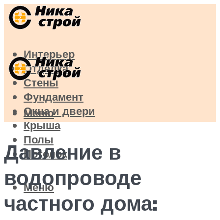
Интерьер
Отделка
Стены
Фундамент
Окна и двери
Меню
Крыша
Полы
Давление в
Потолок
водопроводе
Меню
частного дома: