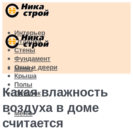
Интерьер
Отделка
Стены
Фундамент
Окна и двери
Меню
Крыша
Полы
Какая влажность
Потолок
воздуха в доме
Меню
считается