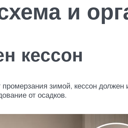
схема и орг
ен кессон
т промерзания зимой, кессон должен
дование от осадков.