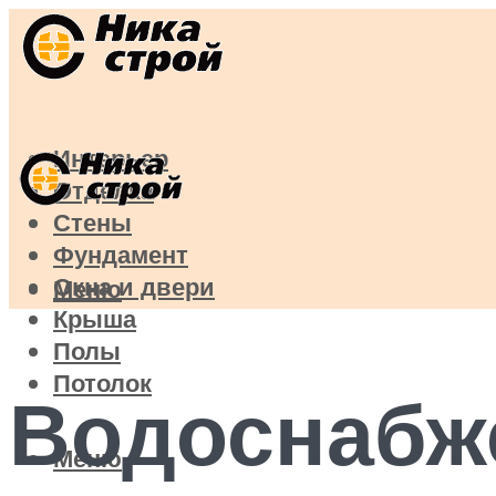
Интерьер
Отделка
Стены
Фундамент
Окна и двери
Меню
Крыша
Полы
Потолок
Водоснабже
Меню