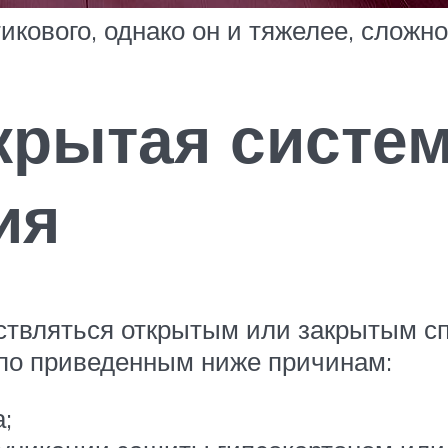
икового, однако он и тяжелее, сложно
крытая систе
ия
твляться открытым или закрытым сп
 по приведенным ниже причинам:
;