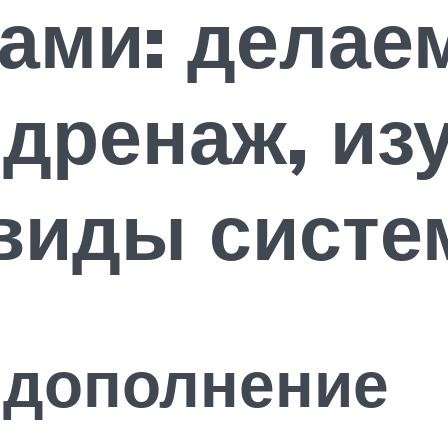
ами: делае
дренаж, из
виды систе
 дополнение