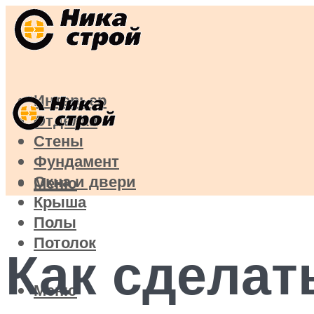
Интерьер
Отделка
Стены
Фундамент
Окна и двери
Меню
Крыша
Полы
Потолок
Как сделат
Меню