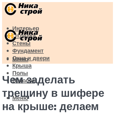
Интерьер
Отделка
Стены
Фундамент
Окна и двери
Меню
Крыша
Полы
Чем заделать
Потолок
трещину в шифере
Меню
на крыше: делаем