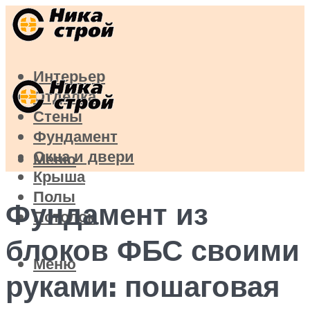
Интерьер
Отделка
Стены
Фундамент
Окна и двери
Меню
Крыша
Полы
Фундамент из
Потолок
блоков ФБС своими
Меню
руками: пошаговая