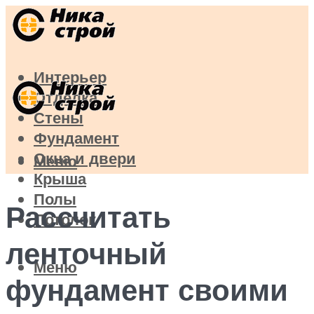
Интерьер
Отделка
Стены
Фундамент
Окна и двери
Меню
Крыша
Полы
Рассчитать
Потолок
ленточный
Меню
фундамент своими