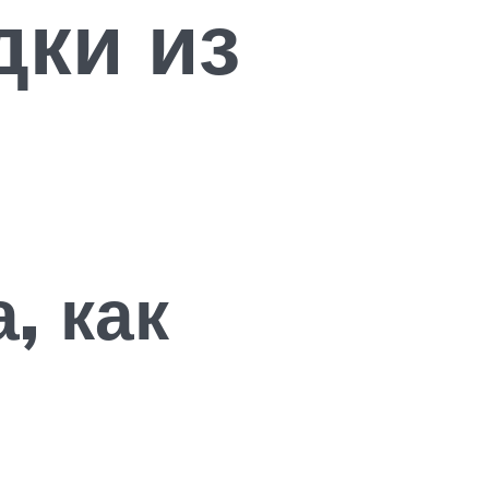
дки из
, как