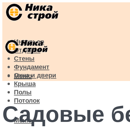
Интерьер
Отделка
Стены
Фундамент
Окна и двери
Меню
Крыша
Полы
Потолок
Садовые бе
Меню