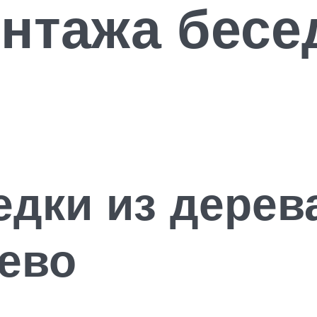
нтажа бесе
дки из дерева
ево