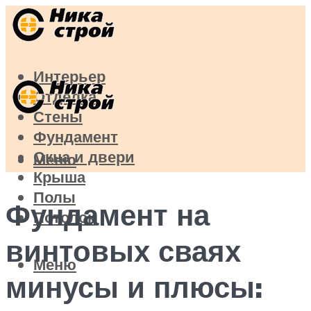
Интерьер
Отделка
Стены
Фундамент
Окна и двери
Меню
Крыша
Полы
Фундамент на
Потолок
винтовых сваях
Меню
минусы и плюсы: